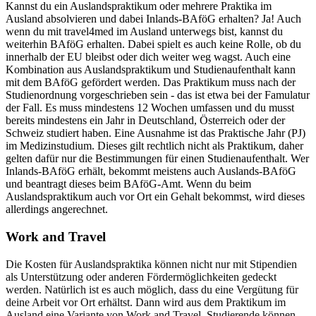
Kannst du ein Auslandspraktikum oder mehrere Praktika im
Ausland absolvieren und dabei Inlands-BAföG erhalten? Ja! Auch
wenn du mit travel4med im Ausland unterwegs bist, kannst du
weiterhin BAföG erhalten. Dabei spielt es auch keine Rolle, ob du
innerhalb der EU bleibst oder dich weiter weg wagst. Auch eine
Kombination aus Auslandspraktikum und Studienaufenthalt kann
mit dem BAföG gefördert werden. Das Praktikum muss nach der
Studienordnung vorgeschrieben sein - das ist etwa bei der Famulatur
der Fall. Es muss mindestens 12 Wochen umfassen und du musst
bereits mindestens ein Jahr in Deutschland, Österreich oder der
Schweiz studiert haben. Eine Ausnahme ist das Praktische Jahr (PJ)
im Medizinstudium. Dieses gilt rechtlich nicht als Praktikum, daher
gelten dafür nur die Bestimmungen für einen Studienaufenthalt. Wer
Inlands-BAföG erhält, bekommt meistens auch Auslands-BAföG
und beantragt dieses beim BAföG-Amt. Wenn du beim
Auslandspraktikum auch vor Ort ein Gehalt bekommst, wird dieses
allerdings angerechnet.
Work and Travel
Die Kosten für Auslandspraktika können nicht nur mit Stipendien
als Unterstützung oder anderen Fördermöglichkeiten gedeckt
werden. Natürlich ist es auch möglich, dass du eine Vergütung für
deine Arbeit vor Ort erhältst. Dann wird aus dem Praktikum im
Ausland eine Variante von Work and Travel. Studierende können