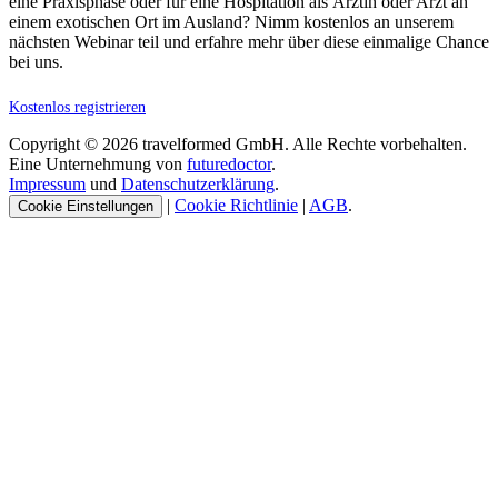
eine Praxisphase oder für eine Hospitation als Ärztin oder Arzt an
einem exotischen Ort im Ausland? Nimm kostenlos an unserem
nächsten Webinar teil und erfahre mehr über diese einmalige Chance
bei uns.
Kostenlos registrieren
Copyright © 2026 travelformed GmbH. Alle Rechte vorbehalten.
Eine Unternehmung von
futuredoctor
.
Impressum
und
Datenschutzerklärung
.
|
Cookie Richtlinie
|
AGB
.
Cookie Einstellungen