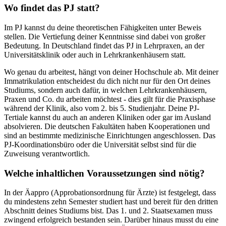
Wo findet das PJ statt?
Im PJ kannst du deine theoretischen Fähigkeiten unter Beweis
stellen. Die Vertiefung deiner Kenntnisse sind dabei von großer
Bedeutung. In Deutschland findet das PJ in Lehrpraxen, an der
Universitätsklinik oder auch in Lehrkrankenhäusern statt.
Wo genau du arbeitest, hängt von deiner Hochschule ab. Mit deiner
Immatrikulation entscheidest du dich nicht nur für den Ort deines
Studiums, sondern auch dafür, in welchen Lehrkrankenhäusern,
Praxen und Co. du arbeiten möchtest - dies gilt für die Praxisphase
während der Klinik, also vom 2. bis 5. Studienjahr. Deine PJ-
Tertiale kannst du auch an anderen Kliniken oder gar im Ausland
absolvieren. Die deutschen Fakultäten haben Kooperationen und
sind an bestimmte medizinische Einrichtungen angeschlossen. Das
PJ-Koordinationsbüro oder die Universität selbst sind für die
Zuweisung verantwortlich.
Welche inhaltlichen Voraussetzungen sind nötig?
In der Äappro (Approbationsordnung für Ärzte) ist festgelegt, dass
du mindestens zehn Semester studiert hast und bereit für den dritten
Abschnitt deines Studiums bist. Das 1. und 2. Staatsexamen muss
zwingend erfolgreich bestanden sein. Darüber hinaus musst du eine