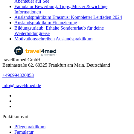
Abenteuer auf See
Famulatur Bewerbung: Tipps, Muster & wichtige
Informationen
Auslandspraktikum Erasmus: Kompletter Leitfaden 2024
Auslandspraktikum Finanzierung
Bildungsurlaub: Erhalte Sonderurlaub für deine
Weiterbildungreise
​​Motivationsschreiben Auslandspraktikum
travelformed GmbH
Bettinastraße 62, 60325 Frankfurt am Main, Deutschland
+496994320853
info@travel4med.de
Praktikumsart
Pflegepraktikum
Famulatur