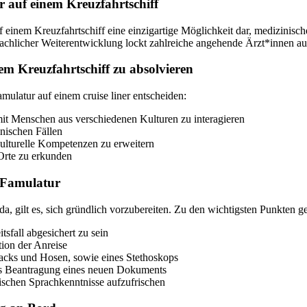
 auf einem Kreuzfahrtschiff
uf einem Kreuzfahrtschiff eine einzigartige Möglichkeit dar, medizini
licher Weiterentwicklung lockt zahlreiche angehende Ärzt*innen auf
em Kreuzfahrtschiff zu absolvieren
mulatur auf einem cruise liner entscheiden:
mit Menschen aus verschiedenen Kulturen zu interagieren
inischen Fällen
kulturelle Kompetenzen zu erweitern
 Orte zu erkunden
e Famulatur
da, gilt es, sich gründlich vorzubereiten. Zu den wichtigsten Punkten g
sfall abgesichert zu sein
ion der Anreise
sacks und Hosen, sowie eines Stethoskops
ls Beantragung eines neuen Dokuments
ischen Sprachkenntnisse aufzufrischen