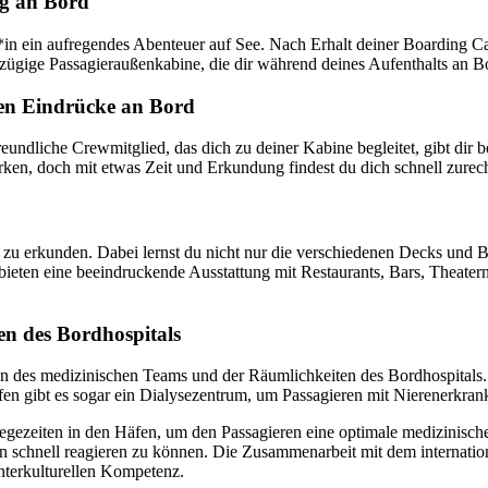
g an Bord
*in ein aufregendes Abenteuer auf See. Nach Erhalt deiner Boarding C
ßzügige Passagieraußenkabine, die dir während deines Aufenthalts an B
ten Eindrücke an Bord
freundliche Crewmitglied, das dich zu deiner Kabine begleitet, gibt dir 
rken, doch mit etwas Zeit und Erkundung findest du dich schnell zurech
f zu erkunden. Dabei lernst du nicht nur die verschiedenen Decks und
ieten eine beeindruckende Ausstattung mit Restaurants, Bars, Theatern
en des Bordhospitals
n des medizinischen Teams und der Räumlichkeiten des Bordhospitals. 
fen gibt es sogar ein Dialysezentrum, um Passagieren mit Nierenerkran
legezeiten in den Häfen, um den Passagieren eine optimale medizinisch
llen schnell reagieren zu können. Die Zusammenarbeit mit dem internat
interkulturellen Kompetenz.