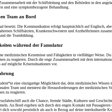
Zusammenarbeit mit der Schiffsleitung und den Behörden in den angela
ngen und eine symptombezogene Behandlung.
chen Team an Bord
onal besetzt. Die Kommunikation erfolgt hauptsächlich auf Englisch, a
erfahrenen Schiffsärzten, Krankenschwestern und Arzthelferinnen zusa
 und die Teambildung.
gkeiten während der Famulatur
e medizinischen Kenntnisse und Fähigkeiten in vielfältiger Weise. Du l
ionen zu reagieren. Durch die enge Zusammenarbeit mit dem internatio
 auf mögliche Krisensituationen vor.
fahrung
nstudent*in eine einzigartige Möglichkeit dar, dein medizinisches Wiss
onalen Team und meisterst die Herausforderungen der medizinischen Ver
nen zu reagieren.
zfahrtschiff auch die Chance, fremde Städte, Kulturen und Geschichte
mmeln. An Bord ergeben sich durch den engen Kontakt mit Passagiere
t dich sowohl persönlich als auch in Bezug auf deine interkulturelle K