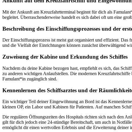
Ankunft auf dem Kreuzfahrtschiff und Eingewöhnun
Mit der Ankunft am Kreuzfahrtterminal beginnt für dich als Famulant
begleitet. Überraschenderweise handelt es sich dabei oft um eine gro
Beschreibung des Einschiffungsprozesses und der ers
Der Einschiffungsprozess ist meist gut organisiert und effizient. Das 
und die Vielfalt der Einrichtungen können zunächst überwältigend wi
Zuweisung der Kabine und Erkundung des Schiffes
Nachdem du deine Kabine bezogen hast, empfiehlt es sich, das Schif
zu anderen wichtigen Anlaufstellen. Die modernen Kreuzfahrtschiffe b
Famulant*in zugänglich sind.
Kennenlernen des Schiffsarztes und der Räumlichkeit
Ein wichtiger Teil deiner Eingewöhnung an Bord ist das Kennenlerne
kleinen OP, ein Labor und Kabinen für Patienten. Auf manchen Schif
Die regulären Öffnungszeiten des Hospitals richten sich nach den An
gilt für dich jedoch eine 24-stündige Bereitschaft, um auch in Notfä
ermöglicht dir einen wertvollen Erlebnis und die Erweiterung deiner 